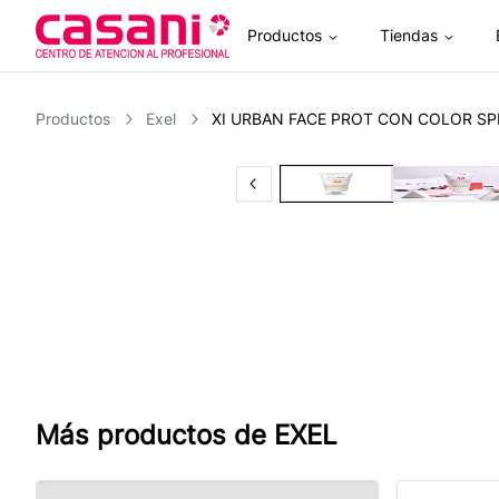
Productos
Tiendas
Inicio
Productos
Exel
XI URBAN FACE PROT CON COLOR SP
Previous slide
Slide
1
of
2
Slide
2
Más productos de
EXEL