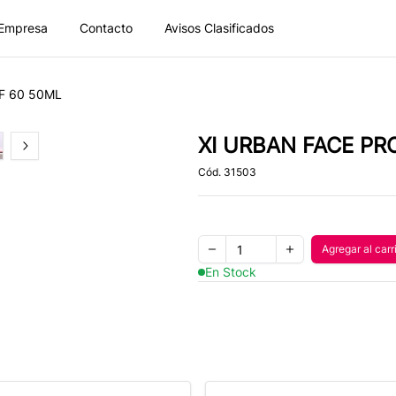
Empresa
Contacto
Avisos Clasificados
F 60 50ML
XI URBAN FACE PR
of
2
Next slide
Cód.
31503
Quantity
Agregar al carr
Agregar
Remove one item
Add one item
En Stock