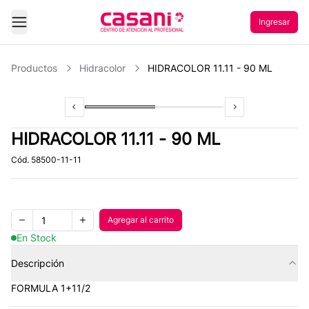
Ingresar
Abrir Menu
Productos
Hidracolor
HIDRACOLOR 11.11 - 90 ML
Previous slide
Slide
1
of
2
Slide
2
of
2
Next slide
HIDRACOLOR 11.11 - 90 ML
Cód.
58500-11-11
Quantity
Agregar al carrito
Agregar al carrito
Remove one item
Add one item
En Stock
Descripción
FORMULA 1+11/2