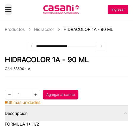
Ingresar
Abrir Menu
Productos
Hidracolor
HIDRACOLOR 1A - 90 ML
Previous slide
Slide
1
of
2
Slide
2
of
2
Next slide
HIDRACOLOR 1A - 90 ML
Cód.
58500-1A
Quantity
Agregar al carrito
Agregar al carrito
Remove one item
Add one item
Últimas unidades
Descripción
FORMULA 1+11/2