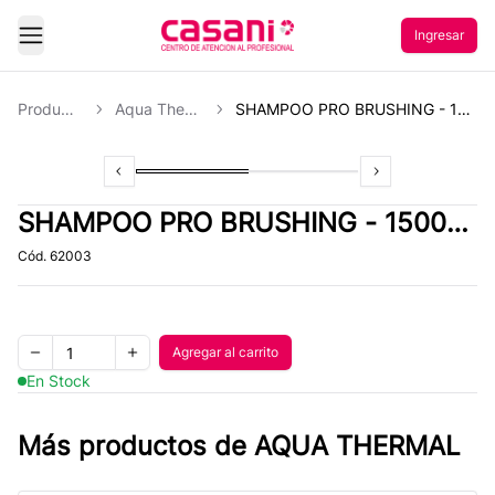
Ingresar
Abrir Menu
Productos
Aqua Thermal
SHAMPOO PRO BRUSHING - 1500 ML
Previous slide
Slide
1
of
2
Slide
2
of
2
Next slide
SHAMPOO PRO BRUSHING - 1500
ML
Cód.
62003
Quantity
Agregar al carrito
Agregar al carrito
Remove one item
Add one item
En Stock
Más productos de
AQUA THERMAL