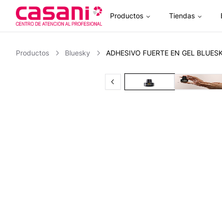
Productos
Tiendas
Inicio
Productos
Bluesky
ADHESIVO FUERTE EN GEL BLUES
Previous slide
Slide
1
of
2
Slide
2