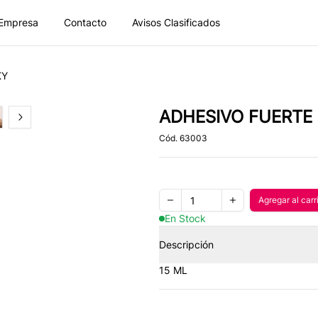
Empresa
Contacto
Avisos Clasificados
KY
ADHESIVO FUERTE
of
2
Next slide
Cód.
63003
Quantity
Agregar al carr
Agregar
Remove one item
Add one item
En Stock
Descripción
15 ML