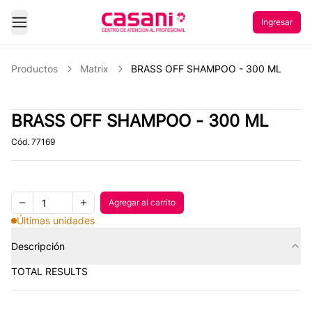
Ingresar
Abrir Menu
Productos
Matrix
BRASS OFF SHAMPOO - 300 ML
BRASS OFF SHAMPOO - 300 ML
Cód.
77169
Quantity
Agregar al carrito
Agregar al carrito
Remove one item
Add one item
Últimas unidades
Descripción
TOTAL RESULTS