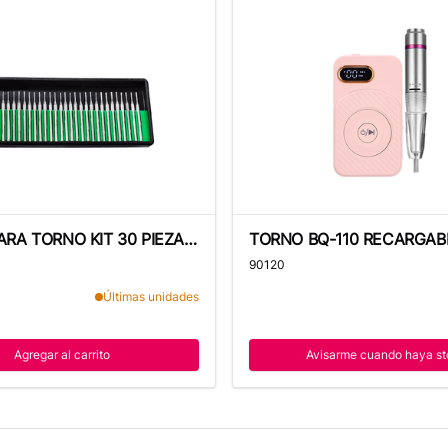
A TORNO KIT 30 PIEZAS METAL
TORNO BQ-110 RECARGABL
ARA TORNO KIT 30 PIEZAS
TORNO BQ-110 RECARGAB
RPM ROSADO
90120
Últimas unidades
Agregar al carrito
Avisarme cuando haya st