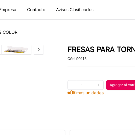
Empresa
Contacto
Avisos Clasificados
AS COLOR
FRESAS PARA TORN
of
4
Slide
4
of
4
Next slide
Cód.
90115
Quantity
Agregar al carr
Agregar
Remove one item
Add one item
Últimas unidades