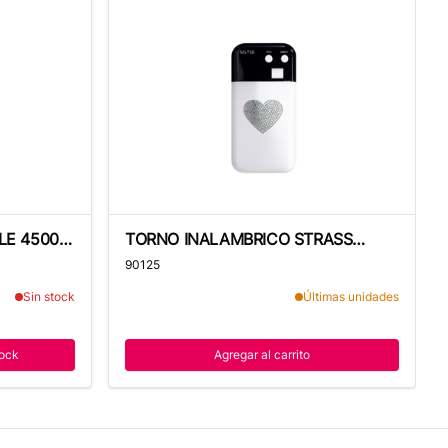
E 45000 RPM ROSADO
TORNO INALAMBRICO STRASS CORAZON 
LE 45000
TORNO INALAMBRICO STRASS
CORAZON BLANCO
90125
Sin stock
Últimas unidades
ock
Agregar al carrito