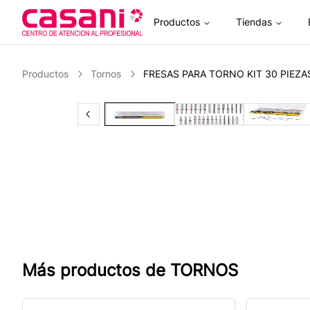
Productos
Tiendas
Inicio
Productos
Tornos
FRESAS PARA TORNO KIT 30 PIEZ
Previous slide
Slide
1
of
4
Slide
2
of
4
Slide
3
Más productos de
TORNOS