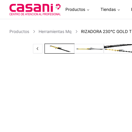
Productos
Tiendas
Inicio
Productos
Herramientas Mq
RIZADORA 230°C GOLD T
Previous slide
Slide
1
of
4
Slide
2
of
4
Slide
3