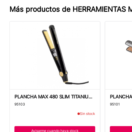
Más productos de
HERRAMIENTAS 
PLANCHA MAX 480 SLIM TITANIUM 250° C -MQ
PLANCHA P
PLANCHA MAX 480 SLIM TITANIUM
PLANCHA 
250° C -MQ
95103
95101
Sin stock
Avisarme cuando haya stock