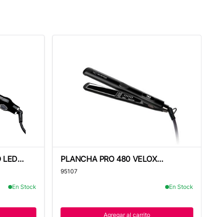
ED 250° C - MQ
PLANCHA PRO 480 VELOX TITANIUM 250°
 LED
PLANCHA PRO 480 VELOX
TITANIUM 250°C -MQ
95107
En Stock
En Stock
Agregar al carrito