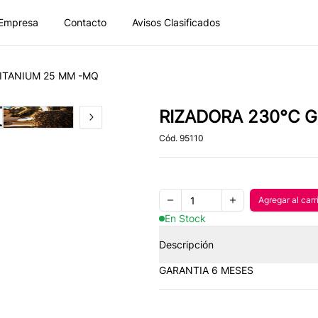
Empresa
Contacto
Avisos Clasificados
ITANIUM 25 MM -MQ
RIZADORA 230°C 
of
4
Slide
4
of
4
Next slide
Cód.
95110
Quantity
Agregar al carr
Agregar
Remove one item
Add one item
En Stock
Descripción
GARANTIA 6 MESES