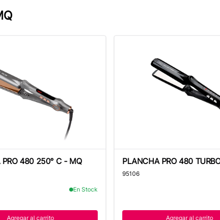
MQ
RO 480 250° C - MQ
PLANCHA PRO 480 TURBO L
PRO 480 250° C - MQ
PLANCHA PRO 480 TURBO
250° C - MQ
95106
En Stock
Agregar al carrito
Agregar al carrito