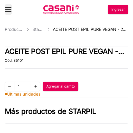
Ingresar
Abrir Menu
Productos
Starpil
ACEITE POST EPIL PURE VEGAN - 200ML
ACEITE POST EPIL PURE VEGAN -
200ML
Cód.
35101
Quantity
Agregar al carrito
Agregar al carrito
Remove one item
Add one item
Últimas unidades
Más productos de
STARPIL