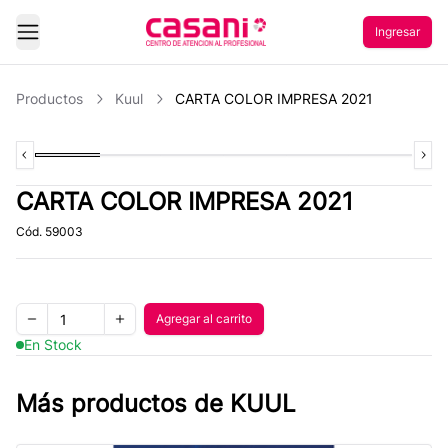
Ingresar
Abrir Menu
Productos
Kuul
CARTA COLOR IMPRESA 2021
Previous slide
Slide
1
of
Slide
6
2
of
Slide
6
3
of
Slide
6
4
of
Slide
6
5
of
Slide
6
6
Next
of
CARTA COLOR IMPRESA 2021
Cód.
59003
Quantity
Agregar al carrito
Agregar al carrito
Remove one item
Add one item
En Stock
Más productos de
KUUL