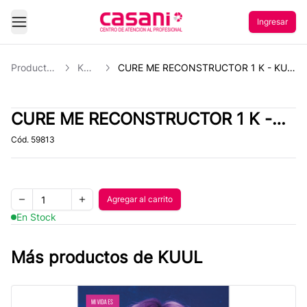
Ingresar
Abrir Menu
Productos
Kuul
CURE ME RECONSTRUCTOR 1 K - KUUL
CURE ME RECONSTRUCTOR 1 K -
KUUL
Cód.
59813
Quantity
Agregar al carrito
Agregar al carrito
Remove one item
Add one item
En Stock
Más productos de
KUUL