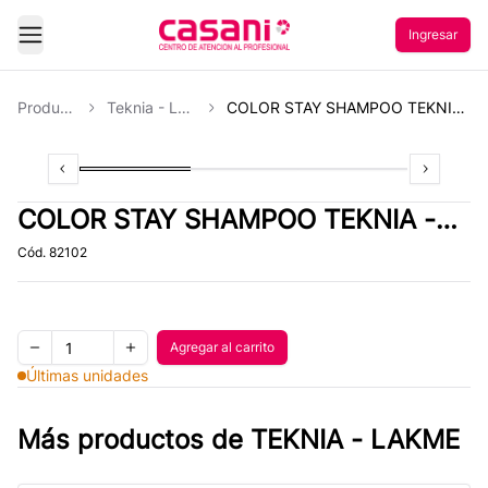
Ingresar
Abrir Menu
Productos
Teknia - Lakme
COLOR STAY SHAMPOO TEKNIA - 300 ML
Previous slide
Slide
1
of
3
Slide
2
of
3
Slide
3
of
3
Next slid
COLOR STAY SHAMPOO TEKNIA -
300 ML
Cód.
82102
Quantity
Agregar al carrito
Agregar al carrito
Remove one item
Add one item
Últimas unidades
Más productos de
TEKNIA - LAKME