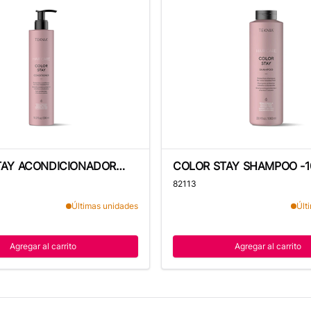
Y ACONDICIONADOR 300ML - TEKNIA
COLOR STAY SHAMPOO -100
TAY ACONDICIONADOR
COLOR STAY SHAMPOO -1
TEKNIA
TEKNIA
82113
Últimas unidades
Últ
Agregar al carrito
Agregar al carrito