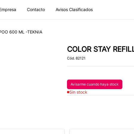
Empresa
Contacto
Avisos Clasificados
POO 600 ML -TEKNIA
COLOR STAY REFIL
Cód.
82121
Avisarme cuando haya stock
Avisame si vuelve
Sin stock