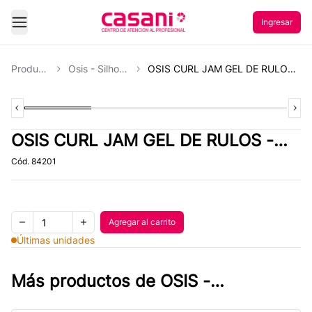
Ingresar
Abrir Menu
Productos
Osis - Silhouette
OSIS CURL JAM GEL DE RULOS - 300 ML
Previous slide
Slide
1
of
4
Slide
2
of
4
Slide
3
of
4
Slide
4
of
Next
4
OSIS CURL JAM GEL DE RULOS -
300 ML
Cód.
84201
Quantity
Agregar al carrito
Agregar al carrito
Remove one item
Add one item
Últimas unidades
Más productos de
OSIS -
SILHOUETTE